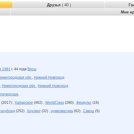
Друзья
( 40 )
Га
Мне н
ря
1981
г. 44 года
Весы
ижегородская обл.
,
Нижний Новгород
,
Нижегородская обл.
,
Нижний Новгород
печерская,
е
(2017) ,
Хабарское
(462) ,
WorldClass
(280) ,
Физкульт
(16)
Сноуборд
(252) ,
боулинг
(32) ,
нумизматика
(62) ,
Сквош
(5)