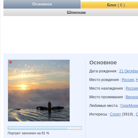
Основное
Блог
( 6 )
Шпионаж
Основное
Дата рождения :
21 Октяб
Место рождения :
Россия
,
Н
Место нахождения :
Россия
Место проживания :
Верхне
Любимые места :
ГореМор
Интересы :
Спорт
(3919) ,
Портрет заполнен на 81 %