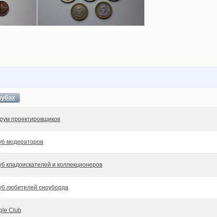
лубах
рум проектировщиков
уб модераторов
уб кладоискателей и коллекционеров
уб любителей сноуборда
ple Club