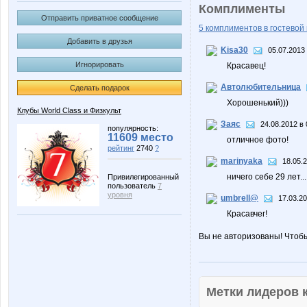
Комплименты
Отправить приватное сообщение
5 комплиментов в гостевой 
Добавить в друзья
Kisa30
05.07.2013 
Игнорировать
Красавец!
Автолюбительница
Сделать подарок
Хорошенький)))
Клубы World Class и Физкульт
Заяс
24.08.2012 в 
популярность:
11609 место
отличное фото!
рейтинг
2740
?
marinyaka
18.05.2
ничего себе 29 лет..
Привилегированный
пользователь
7
уровня
umbrell@
17.03.20
Красавчег!
Вы не авторизованы! Чтоб
Метки лидеров