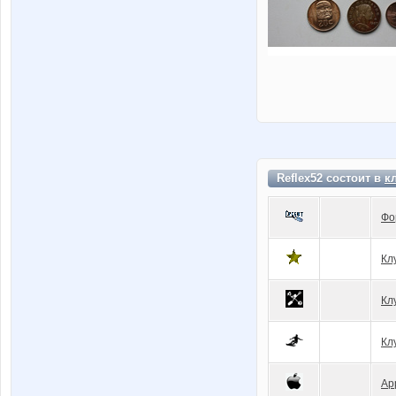
Reflex52 состоит в
к
Фо
Кл
Кл
Кл
Ap