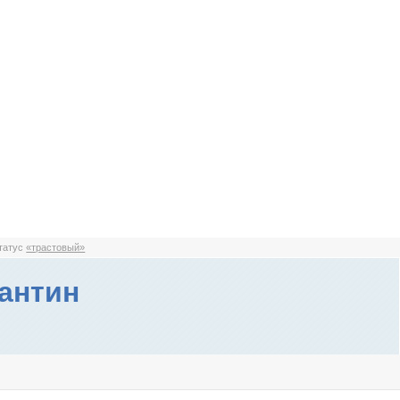
статус
«трастовый»
антин