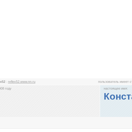
ex52
:
reflex52.www.nn.ru
пользователь имеет 
008 году
настоящее имя:
Конст